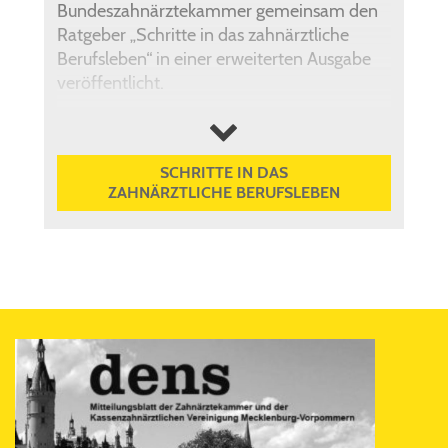
Bundeszahnärztekammer gemeinsam den
Ratgeber „Schritte in das zahnärztliche
Berufsleben“ in einer erweiterten Ausgabe
veröffentlicht.
Auf 140 Seiten geben fachkundige
mehr anzeigen
Autorinnen und Autoren wertvolle Tipps
und Hinweise, wie ein erfolgreicher Start in
SCHRITTE IN DAS
den zahnärztlichen Beruf gelingen kann.
ZAHNÄRZTLICHE BERUFSLEBEN
Dazu zählen unter anderem vertiefende
Einblicke in die Bereiche Praxisgründung,
Berufsrecht, Praxisführung, Arbeiten im
zahnärztlichen Team,
Qualitätsmanagement und Abrechnung –
inklusive wichtiger gesetzlicher Regelungen.