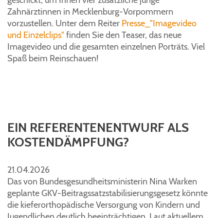
geschickt, um Ihnen vier zusätzliche junge
Zahnärztinnen in Mecklenburg-Vorpommern
vorzustellen. Unter dem Reiter
Presse_"I
magevideo
und
Einzelclips"
finden Sie den Teaser, das neue
Imagevideo und die gesamten einzelnen Porträts. Viel
Spaß beim Reinschauen!
EIN REFERENTENENTWURF ALS
KOSTENDÄMPFUNG?
21.04.2026
Das von Bundesgesundheitsministerin Nina Warken
geplante GKV-Beitragssatzstabilisierungsgesetz könnte
die kieferorthopädische Versorgung von Kindern und
Jugendlichen deutlich beeinträchtigen. Laut aktuellem