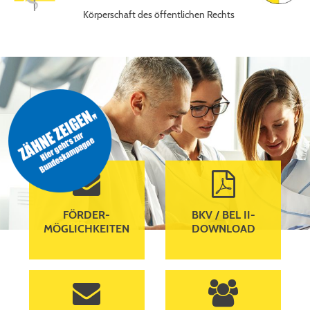
Körperschaft des öffentlichen Rechts
envelope
file-pdf-o
FÖRDER­
BKV / BEL II-
MÖGLICHKEITEN
DOWNLOAD
envelope
users