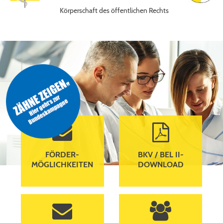
Körperschaft des öffentlichen Rechts
envelope
file-pdf-o
FÖRDER­
BKV / BEL II-
MÖGLICHKEITEN
DOWNLOAD
envelope
users