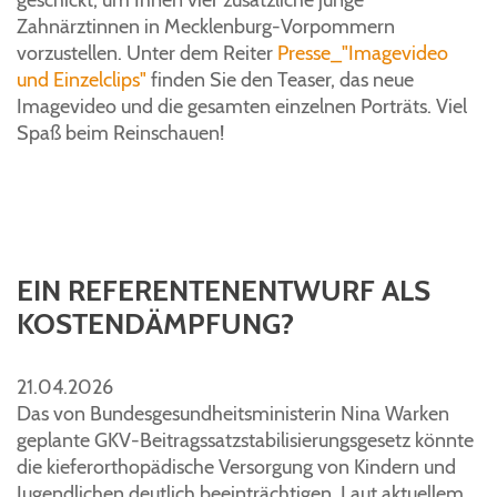
geschickt, um Ihnen vier zusätzliche junge
Zahnärztinnen in Mecklenburg-Vorpommern
vorzustellen. Unter dem Reiter
Presse_"I
magevideo
und
Einzelclips"
finden Sie den Teaser, das neue
Imagevideo und die gesamten einzelnen Porträts. Viel
Spaß beim Reinschauen!
EIN REFERENTENENTWURF ALS
KOSTENDÄMPFUNG?
21.04.2026
Das von Bundesgesundheitsministerin Nina Warken
geplante GKV-Beitragssatzstabilisierungsgesetz könnte
die kieferorthopädische Versorgung von Kindern und
Jugendlichen deutlich beeinträchtigen. Laut aktuellem