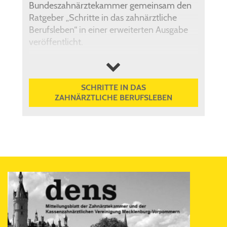
Bundeszahnärztekammer gemeinsam den
Ratgeber „Schritte in das zahnärztliche
Berufsleben“ in einer erweiterten Ausgabe
veröffentlicht.
Auf 140 Seiten geben fachkundige
mehr anzeigen
Autorinnen und Autoren wertvolle Tipps
und Hinweise, wie ein erfolgreicher Start in
SCHRITTE IN DAS
den zahnärztlichen Beruf gelingen kann.
ZAHNÄRZTLICHE BERUFSLEBEN
Dazu zählen unter anderem vertiefende
Einblicke in die Bereiche Praxisgründung,
Berufsrecht, Praxisführung, Arbeiten im
zahnärztlichen Team,
Qualitätsmanagement und Abrechnung –
inklusive wichtiger gesetzlicher Regelungen.